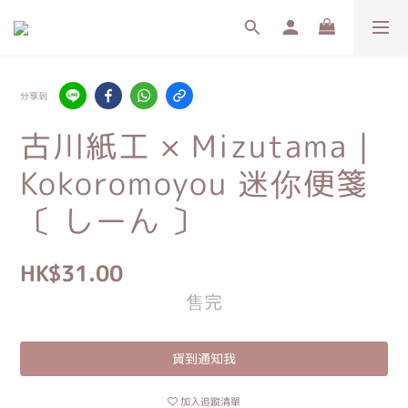
分享到
古川紙工 × Mizutama｜
Kokoromoyou 迷你便箋
〔 しーん 〕
HK$31.00
售完
貨到通知我
加入追蹤清單