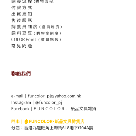
飼 養 流 程
（購 物 流 程）
付 款 方 式
出 貨 須 知
售 後 服 務
飼 養 員 制 度
（ 會 員 制 度 ）
飼 料 豆 豆
（ 購 物 金 制 度 ）
COLOR Point
（ 會 員 點 數 ）
常 見 問 題
聯絡我們
. . . . . . . . . . . . . . . . . . . . . . . .
e-mail｜funcolor_pj@yahoo.com.hk
Instagram｜
@funcolor_pj
Facebook｜
F U N C O L O R ． 紙品文具雜貨
門市｜
🏠FUNCOLOR•紙品文具雜貨店
618
G04A
分店：
香港九龍旺角上海街
地下
舖