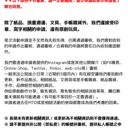
＊＊以下部份十分重要，請一定要細閱；提交申請即表示申請者了
解也同意。
除了紙品、插畫週邊、文具、手帳雜貨外，我們還接受印
章、寫字相關的申請，還有原創玩具。
是次活動申請並不全然為先到先得、仍需通過審核，我們會對收到
的申請作出審核，通過審核／合資格的申請將會在日內收到確認郵
件。
我們會透過申請者提供的Instagram或是其他公開媒介（如FB專頁、
Online-Shop、Twitter、Pinkoi、web-site等）審核
一般來說
公開媒介
日常（近期約3個月內）有在經營讓我們看到創作
更新、新作品推出、相關紙品、文房具或是手帳雜貨、紙品雜貨、
手作、品牌經營相關的資訊、
例如原創創作分享、販售資訊、寄售販售的相關消息等等，攤位數
量未滿就有可能通過（有可能不等同於一定會通過）。
申請者過去在MTO或是相關活動的參與都會成為我們考慮的因素。
※ 長期未有更新相關資訊 / 或更新為不相關資訊則不會獲得通過。
※ 請不要提供非公開（即私密）的帳號供審核，
提供私人帳號之申