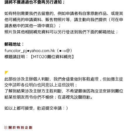
請將不獲通過也不會再另行通知；
如有特別需要我們去留意的，例如申請者有自家原創作品、或是其
他可補充的申請資料、販售物照片等，請主動向我們提供（可在申
請表格中的其他一項中填寫）；
照片及其他相關補充資料可以另行發送到我們下面的郵箱地址；
郵箱地址︰
●
●→@
funcolor_pj
yahoo.com.hk（
）
標題請註明︰【MTO20攤位資料補充】
◤
此部份涉及主辦個人判斷，
我們會儘量做到客觀處理，但如攤主提
交申請即各位明白也同意以上這些說明；
了解到結果涉及主辦方主觀判斷，不希望最後因為沒法安排到攤位
給某些朋友而令你們不愉快；在這裡先說聲抱歉。
如以上都可接受，歡迎提交申請：）
░ 關 於 特 別 企 劃