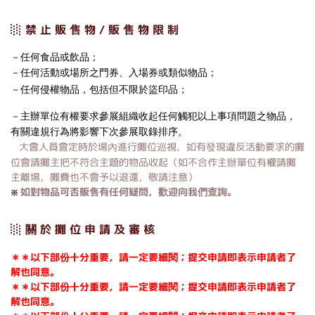
░ 禁 止 販 售 物 / 販 售 物 限 制
－任何食品或飲品；
－任何活動或場所之門券、入場券或類似物品；
－任何侵權物品，包括但不限於盜印品；
－主辦單位有權要求參展組織收起任何觸犯以上事項問題之物品，
有關違規行為將影響下次參展取錄排序。
大會人員會定時於場內進行攤位巡視，如有發現違反活動要求的攤
位會請攤主把不符合主題的物品收起（如不合作主辦單位有權請攤
主離場，攤費也不會予以退還，敬請注意）
如對物品可否販售有任何疑問，歡迎向我們查詢。
※
░ 關 於 攤 位 申 請 及 審 核
＊＊以下部份十分重要，請一定要細閱；提交申請即表示申請者了
解也同意。
＊＊以下部份十分重要，請一定要細閱；提交申請即表示申請者了
解也同意。