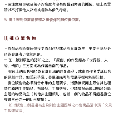
請注意展示板及架子的高度有沒有影響到旁邊的攤位，
－
攤上佈置
請以不打擾他人及造成危險為優先考慮。
※ 攤主報到位置請參照之後發佈的攤位圖位置。
░ 攤 位 販 售 物
－原創品牌區攤位僅接受原創作品或品牌參展為主，主要售物品必
須為參展者 / 攤主原創。
在一般對原創的認知之上，「原創」的作品應為「世界觀、人
:::
物、情節」三方面均為作者自創的作品。
攤位上的販售物須為參展組織的原創商品，或由原作者委託販售
的原創作品。
如受到爭議，參展組織可能需展示授權相關證據。
－攤位販售物必須符合市集的主題要求，活動接受攤主販售其他種
類的原創手作飾品、布藝品、手機殼等，但請謹記必須以貼合分區
主題的物品為主（其他非主題類別、包括二創的物品不得超過攤位
整體三份之一的比例數量）。
－ 如以販售二創週邊為主及附合主題區域之市售商品請申請「文具
手帳雜貨區」