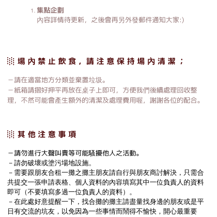
集點企劃
內容詳情待更新，之後會再另外發郵件通知大家:)
░ 場 內 禁 止 飲 食 ，請 注 意 保 持 場 內 清 潔 ；
－請在適當地方分類並棄置垃圾。
－紙箱請摺好押平再放在桌子上即可，方便我們後續處理回收整
理，不然可能會產生額外的清潔及處理費用喔，謝謝各位的配合。
░ 其 他 注 意 事 項
－請勿進行大聲叫賣等可能騷擾他人之活動。
－請勿破壞或塗污場地設施。
－需要跟朋友合租一攤之攤主朋友請自行與朋友商討解決，只需合
共提交一張申請表格、個人資料的內容填寫其中一位負責人的資料
即可（不要填寫多過一位負責人的資料）。
－在此處好意提醒一下，找合攤的攤主請盡量找身邊的朋友或是平
日有交流的坑友，以免因為一些事情而鬧得不愉快，開心最重要