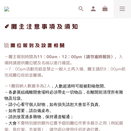
✐
攤 主 注 意 事 項 及 須 知
░ 攤 位 報 到 及 設 置 相 關
－攤主報到時間為
11︰00am -
12︰00pm
（請勿逾時報到），
入
場時請提供攤位號及名稱以進行確認。
－7︰00pm活動完結並禁止一般人士再入場，攤主請於8︰00pm前
完成攤位收拾並離場。
－1攤容納人數最多為2人
，人數超過時可能被勸喻散開。
－各參展組織離開會場時必須帶走一切物品，在離開前清理所有雜
物及垃圾。
－請小心看守個人財物，如有損失請恕大會並不負責。
－如有需要，請自備桌布。
－請勿放置過多雜物，保持通道暢通；
不會特別提供額外位置予個別攤位作更多展示之用（例如展
－大會
架、易拉架、衣架等），請勿霸佔使用任何走道位置。