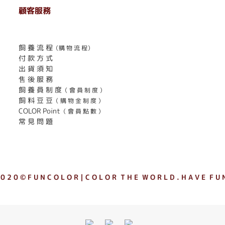
顧客服務
. . . . . . . . . . . . . . . . . . . . . . . .
飼 養 流 程
（購 物 流 程）
付 款 方 式
出 貨 須 知
售 後 服 務
飼 養 員 制 度
（ 會 員 制 度 ）
飼 料 豆 豆
（ 購 物 金 制 度 ）
COLOR Point
（ 會 員 點 數 ）
常 見 問 題
 0 2 0 © F U N C O L O R｜C O L O R T H E W O R L D . H A V E F U N