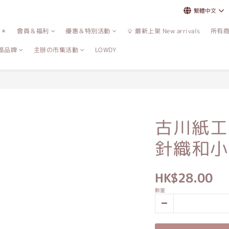
繁體中文
誌＊
會員＆福利
優惠＆特別活動
⇪ 最新上架 New arrivals
所有
區品牌
主辦の市集活動
LOWDY
古川紙工
針織和小
HK$28.00
數量