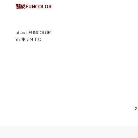
關於FUNCOLOR
. . . . . . . . . . . . . . . . . .
. . . . . .
about FUNCOLOR
市 集 : M T O
2