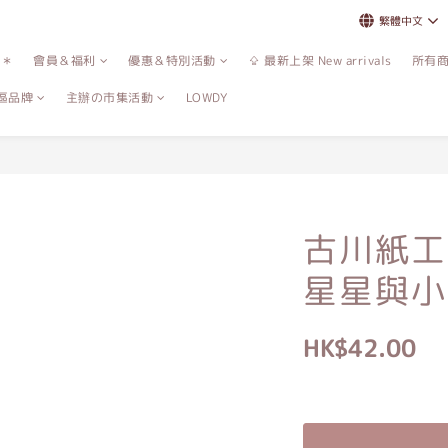
繁體中文
誌＊
會員＆福利
優惠＆特別活動
⇪ 最新上架 New arrivals
所有
區品牌
主辦の市集活動
LOWDY
古川紙工
星星與小
HK$42.00