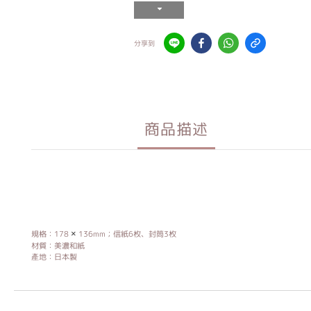
分享到
商品描述
規格：178
×
136mm；信紙6枚、封筒3枚
材質：美濃和紙
產地：日本製