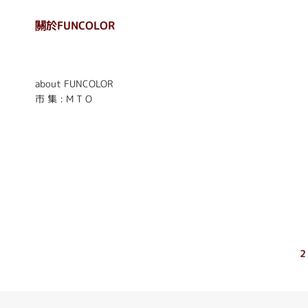
關於FUNCOLOR
. . . . . . . . . . . . . . . . . .
. . . . . .
about FUNCOLOR
市 集 : M T O
2