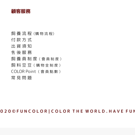
顧客服務
. . . . . . . . . . . . . . . . . . . . . . . .
飼 養 流 程
（購 物 流 程）
付 款 方 式
出 貨 須 知
售 後 服 務
飼 養 員 制 度
（ 會 員 制 度 ）
飼 料 豆 豆
（ 購 物 金 制 度 ）
COLOR Point
（ 會 員 點 數 ）
常 見 問 題
 0 2 0 © F U N C O L O R｜C O L O R T H E W O R L D . H A V E F U N