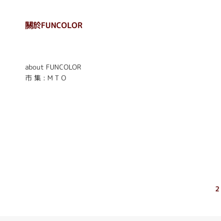
關於FUNCOLOR
. . . . . . . . . . . . . . . . . .
. . . . . .
about FUNCOLOR
市 集 : M T O
2