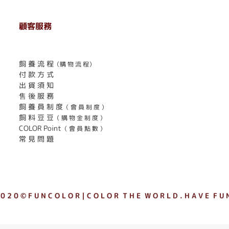
顧客服務
. . . . . . . . . . . . . . . . . . . . . . . .
飼 養 流 程
（購 物 流 程）
付 款 方 式
出 貨 須 知
售 後 服 務
飼 養 員 制 度
（ 會 員 制 度 ）
飼 料 豆 豆
（ 購 物 金 制 度 ）
COLOR Point
（ 會 員 點 數 ）
常 見 問 題
 0 2 0 © F U N C O L O R｜C O L O R T H E W O R L D . H A V E F U N