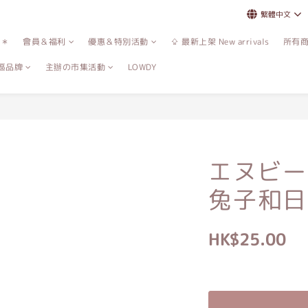
繁體中文
誌＊
會員＆福利
優惠＆特別活動
⇪ 最新上架 New arrivals
所有
區品牌
主辦の市集活動
LOWDY
エヌビー
兔子和日
HK$25.00