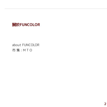
關於FUNCOLOR
. . . . . . . . . . . . . . . . . .
. . . . . .
about FUNCOLOR
市 集 : M T O
2