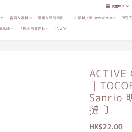
繁體中文
誌＊
會員＆福利
優惠＆特別活動
⇪ 最新上架 New arrivals
所有
區品牌
主辦の市集活動
LOWDY
ACTIVE
｜TOCOR
Sanri
撻 〕
HK$22.00