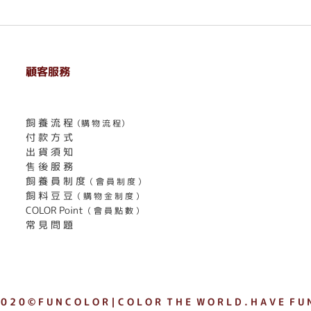
顧客服務
. . . . . . . . . . . . . . . . . . . . . . . .
飼 養 流 程
（購 物 流 程）
付 款 方 式
出 貨 須 知
售 後 服 務
飼 養 員 制 度
（ 會 員 制 度 ）
飼 料 豆 豆
（ 購 物 金 制 度 ）
COLOR Point
（ 會 員 點 數 ）
常 見 問 題
 0 2 0 © F U N C O L O R｜C O L O R T H E W O R L D . H A V E F U N