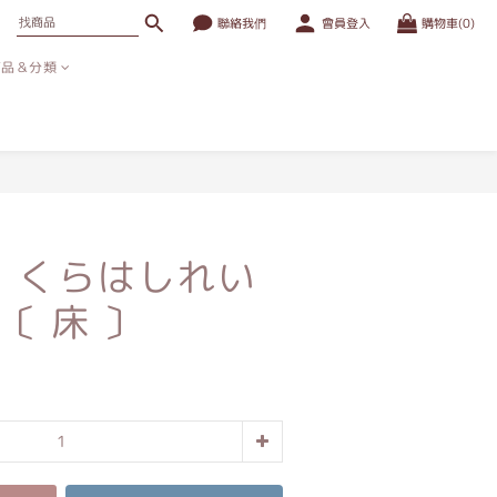
聯絡我們
會員登入
購物車(0)
商品＆分類
立即購買
n｜くらはしれい
〔 床 〕