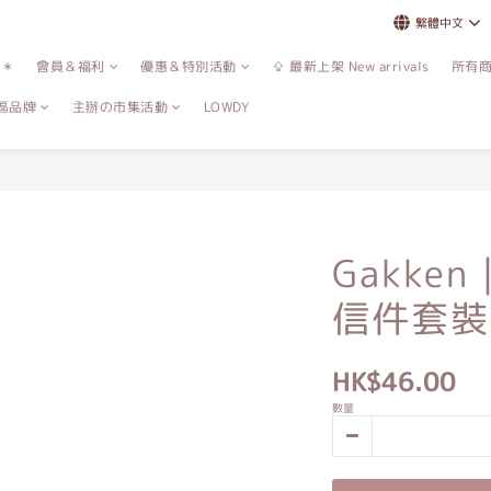
繁體中文
誌＊
會員＆福利
優惠＆特別活動
⇪ 最新上架 New arrivals
所有
區品牌
主辦の市集活動
LOWDY
Gakke
信件套裝
HK$46.00
數量