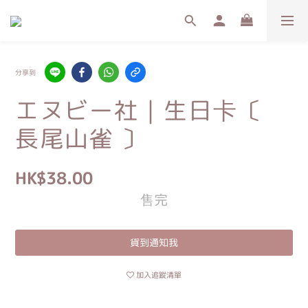
分享到
エヌビー社｜生日卡〔
長尾山雀 〕
HK$38.00
售完
貨到通知我
加入追蹤清單