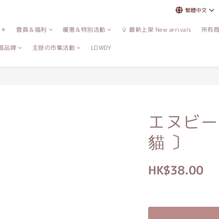
繁體中文
誌＊
會員＆福利
優惠＆特別活動
⇪ 最新上架 New arrivals
所有
區品牌
主辦の市集活動
LOWDY
エヌビー
貓 〕
HK$38.00