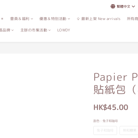
繁體中文
誌＊
會員＆福利
優惠＆特別活動
⇪ 最新上架 New arrivals
所有
區品牌
主辦の市集活動
LOWDY
Papier 
貼紙包（
HK$45.00
顏色
: 兔子和咖啡
兔子和咖啡
熊和糖果