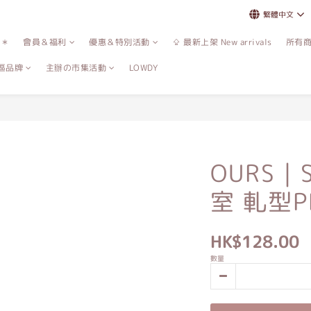
繁體中文
誌＊
會員＆福利
優惠＆特別活動
⇪ 最新上架 New arrivals
所有
區品牌
主辦の市集活動
LOWDY
OURS｜S
室 軋型P
HK$128.00
數量