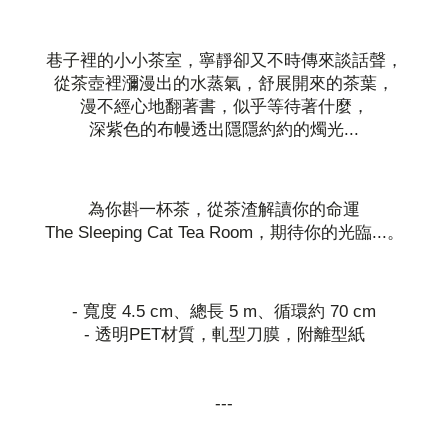
巷子裡的小小茶室，寧靜卻又不時傳來談話聲，
從茶壺裡瀰漫出的水蒸氣，舒展開來的茶葉，
漫不經心地翻著書，似乎等待著什麼，
深紫色的布幔透出隱隱約約的燭光...
為你斟一杯茶，從茶渣解讀你的命運
The Sleeping Cat Tea Room，期待你的光臨...。
- 寬度 4.5 cm、總長 5 m、循環約 70 cm
- 透明PET材質，軋型刀膜，附離型紙
---