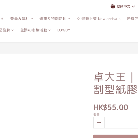
繁體中文
誌＊
會員＆福利
優惠＆特別活動
⇪ 最新上架 New arrivals
所有
區品牌
主辦の市集活動
LOWDY
卓大王｜
割型紙膠
HK$55.00
數量