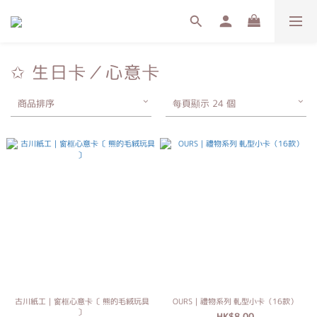
✩ 生日卡／心意卡
商品排序
每頁顯示 24 個
古川紙工｜窗框心意卡〔 熊的毛絨玩具
OURS｜禮物系列 軋型小卡（16款）
〕
HK$8.00