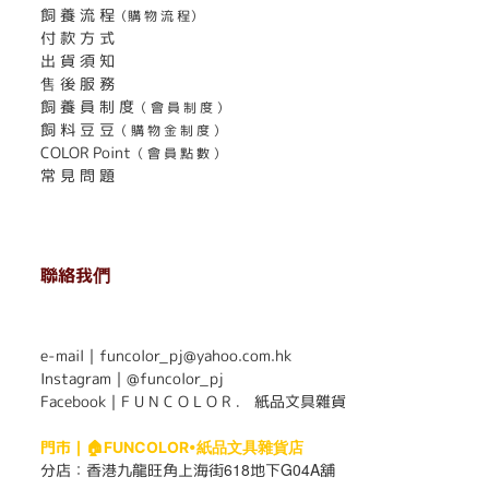
飼 養 流 程
（購 物 流 程）
付 款 方 式
出 貨 須 知
售 後 服 務
飼 養 員 制 度
（ 會 員 制 度 ）
飼 料 豆 豆
（ 購 物 金 制 度 ）
COLOR Point
（ 會 員 點 數 ）
常 見 問 題
聯絡我們
. . . . . . . . . . . . . . . . . . . . . . . .
e-mail｜funcolor_pj@yahoo.com.hk
Instagram｜
@funcolor_pj
Facebook｜
F U N C O L O R ． 紙品文具雜貨
門市｜
🏠FUNCOLOR•紙品文具雜貨店
618
G04A
分店：
香港九龍旺角上海街
地下
舖