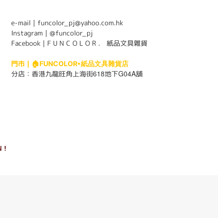
e-mail｜funcolor_pj@yahoo.com.hk
Instagram｜
@funcolor_pj
Facebook｜
F U N C O L O R ． 紙品文具雜貨
門市｜
🏠FUNCOLOR•紙品文具雜貨店
618
G04A
分店：
香港九龍旺角上海街
地下
舖
 !