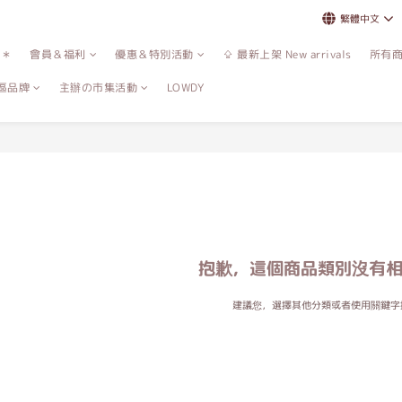
繁體中文
誌＊
會員＆福利
優惠＆特別活動
⇪ 最新上架 New arrivals
所有
區品牌
主辦の市集活動
LOWDY
抱歉，這個商品類別沒有
建議您，選擇其他分類或者使用關鍵字