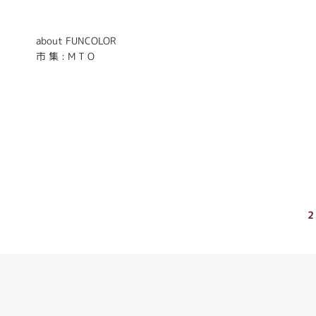
about FUNCOLOR
市 集 : M T O
2