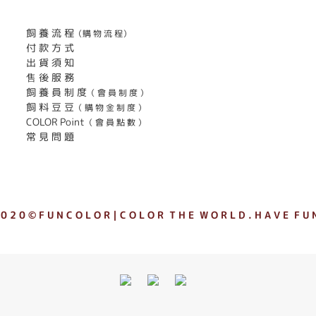
飼 養 流 程
（購 物 流 程）
付 款 方 式
出 貨 須 知
售 後 服 務
飼 養 員 制 度
（ 會 員 制 度 ）
飼 料 豆 豆
（ 購 物 金 制 度 ）
COLOR Point
（ 會 員 點 數 ）
常 見 問 題
 0 2 0 © F U N C O L O R｜C O L O R T H E W O R L D . H A V E F U N