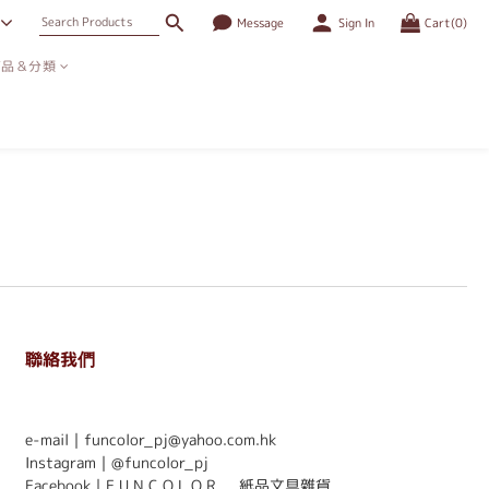
Message
Sign In
Cart(0)
商品＆分類
聯絡我們
. . . . . . . . . . . . . . . . . . . . . . . .
e-mail｜funcolor_pj@yahoo.com.hk
Instagram｜
@funcolor_pj
Facebook｜
F U N C O L O R ． 紙品文具雜貨