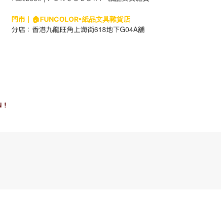
門市｜
🏠FUNCOLOR•紙品文具雜貨店
618
G04A
分店：
香港九龍旺角上海街
地下
舖
 !