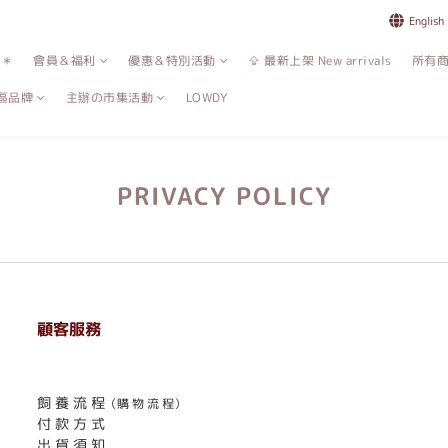
English
誌＊
會員＆福利
優惠＆特別活動
⇪ 最新上架 New arrivals
所有
區品牌
主辦の市集活動
LOWDY
PRIVACY POLICY
顧客服務
. . . . . . . . . . . . . . . . . . . . . . . .
飼 養 流 程
（購 物 流 程）
付 款 方 式
出 貨 須 知