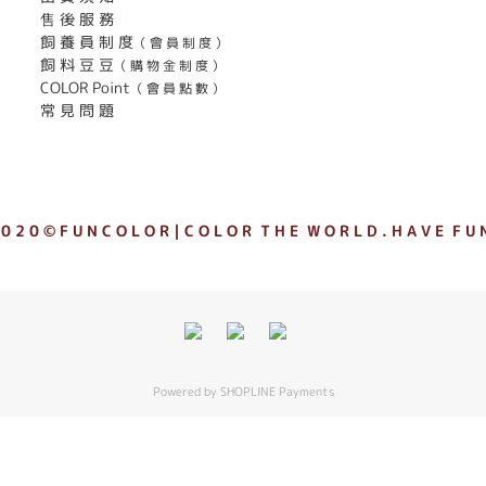
售 後 服 務
飼 養 員 制 度
（ 會 員 制 度 ）
飼 料 豆 豆
（ 購 物 金 制 度 ）
COLOR Point
（ 會 員 點 數 ）
常 見 問 題
 0 2 0 © F U N C O L O R｜C O L O R T H E W O R L D . H A V E F U N
Powered by
SHOPLINE Payments