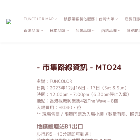
FUNCOLOR MAP
紙膠帶客製化服務｜台灣大年
店長日
香港品牌
日本品牌
台灣品牌
內地品牌
其他地
- 市集路線資訊 - MTO24
主辦︰FUNCOLOR
日期︰2023年12月16日 - 17日（Sat & Sun）
時間︰12:00pm – 7:00pm（6:30pm停止入場）
地點︰香港觀塘興業街4號The Wave – 8樓
入場費用︰HKD40 / 位
** 現場售票 / 限量門票及入場小禮（數量有限、贈
地鐵觀塘站B1出口
步行約5－10分鐘即可到達﹗