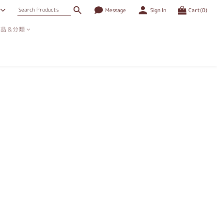
Message
Sign In
Cart(0)
商品＆分類