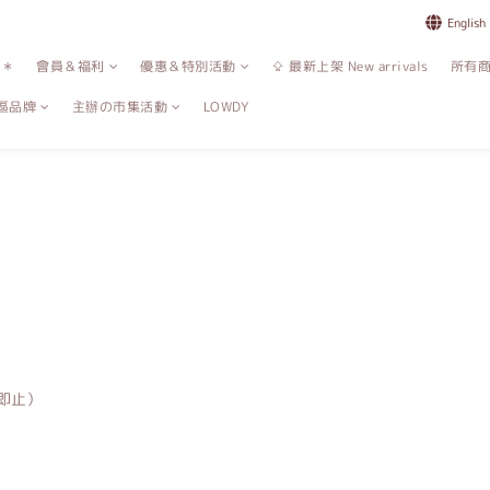
English
誌＊
會員＆福利
優惠＆特別活動
⇪ 最新上架 New arrivals
所有
區品牌
主辦の市集活動
LOWDY
完即止）