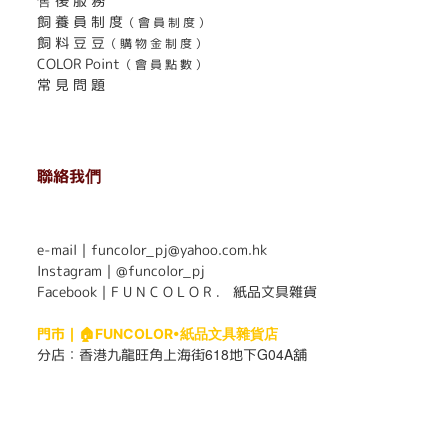
售 後 服 務
飼 養 員 制 度
（ 會 員 制 度 ）
飼 料 豆 豆
（ 購 物 金 制 度 ）
COLOR Point
（ 會 員 點 數 ）
常 見 問 題
聯絡我們
. . . . . . . . . . . . . . . . . . . . . . . .
e-mail｜funcolor_pj@yahoo.com.hk
Instagram｜
@funcolor_pj
Facebook｜
F U N C O L O R ． 紙品文具雜貨
門市｜
🏠FUNCOLOR•紙品文具雜貨店
618
G04A
分店：
香港九龍旺角上海街
地下
舖