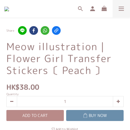
Share
Meow illustration｜
Flower Girl Transfer
Stickers〔 Peach 〕
HK$38.00
Quantity
ADD TO CART
BUY NOW
Add to Wishlist