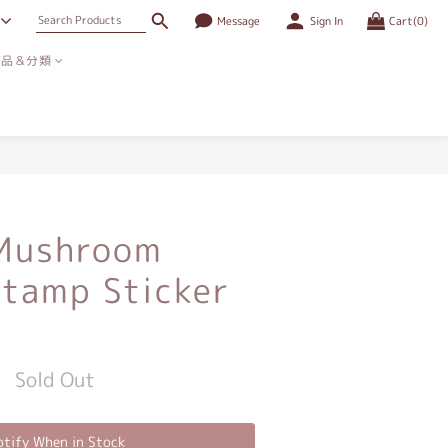
Message
Sign In
Cart(0)
商品＆分類
ushroom
Stamp Sticker
Sold Out
tify When in Stock