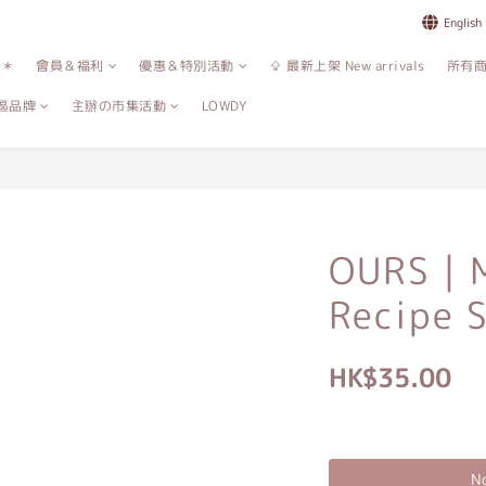
English
誌＊
會員＆福利
優惠＆特別活動
⇪ 最新上架 New arrivals
所有
區品牌
主辦の市集活動
LOWDY
OURS｜M
Recipe 
HK$35.00
No