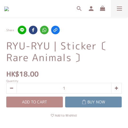
Share
RYU-RYU｜Sticker〔
Rare Animals 〕
HK$18.00
Quantity
ADD TO CART
BUY NOW
Add to Wishlist