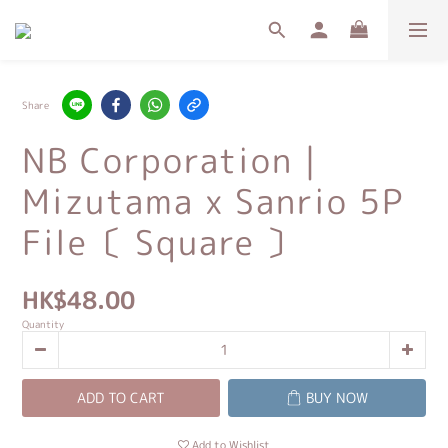
Share
NB Corporation｜
Mizutama x Sanrio 5P
File〔 Square 〕
HK$48.00
Quantity
ADD TO CART
BUY NOW
Add to Wishlist