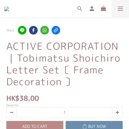
Share
ACTIVE CORPORATION
｜Tobimatsu Shoichiro
Letter Set〔 Frame
Decoration 〕
HK$38.00
Quantity
ADD TO CART
BUY NOW