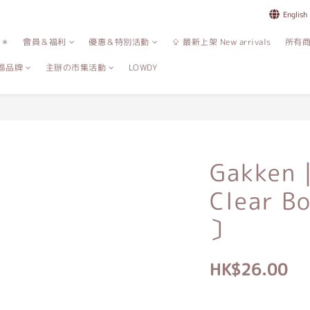
English
誌＊
會員＆福利
優惠＆特別活動
⇪ 最新上架 New arrivals
所有
區品牌
主辦の市集活動
LOWDY
Gakken｜
Clear B
〕
HK$26.00