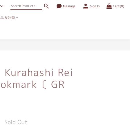
Message
Sign In
Cart(0)
商品＆分類
Kurahashi Rei
ookmark〔 GR
Sold Out