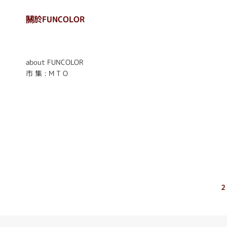
關於FUNCOLOR
. . . . . . . . . . . . . . . . . .
. . . . . .
about FUNCOLOR
市 集 : M T O
2