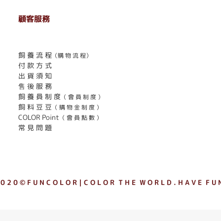
顧客服務
. . . . . . . . . . . . . . . . . . . . . . . .
飼 養 流 程
（購 物 流 程）
付 款 方 式
出 貨 須 知
售 後 服 務
飼 養 員 制 度
（ 會 員 制 度 ）
飼 料 豆 豆
（ 購 物 金 制 度 ）
COLOR Point
（ 會 員 點 數 ）
常 見 問 題
 0 2 0 © F U N C O L O R｜C O L O R T H E W O R L D . H A V E F U N