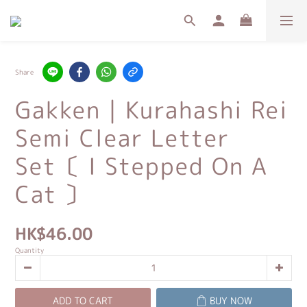
Share
Gakken｜Kurahashi Rei
Semi Clear Letter
Set〔 I Stepped On A
Cat 〕
HK$46.00
Quantity
ADD TO CART
BUY NOW