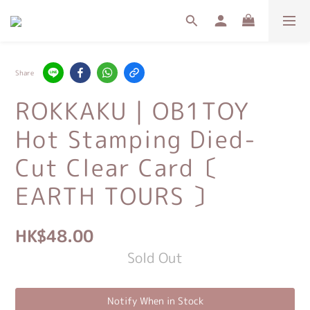
Share
ROKKAKU｜OB1TOY
Hot Stamping Died-
Cut Clear Card〔
EARTH TOURS 〕
HK$48.00
Sold Out
Notify When in Stock