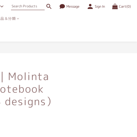
Message
Sign In
Cart(0)
商品＆分類
BUY NOW
｜Molinta
Notebook
4 designs）