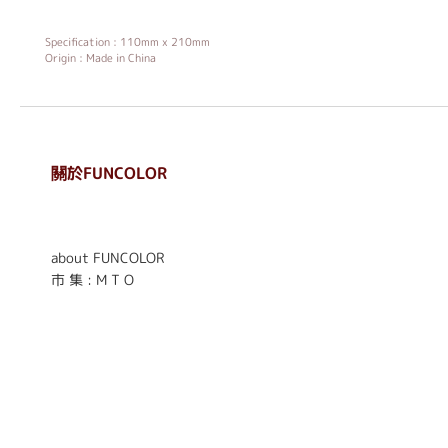
Specification : 110mm x 210mm
Origin : Made in China
關於FUNCOLOR
. . . . . . . . . . . . . . . . . .
. . . . . .
about FUNCOLOR
市 集 : M T O