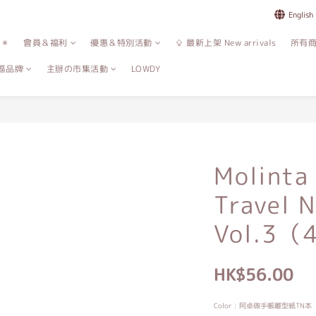
English
誌＊
會員＆福利
優惠＆特別活動
⇪ 最新上架 New arrivals
所有
區品牌
主辦の市集活動
LOWDY
Molinta
Travel 
Vol.3（
HK$56.00
Color
: 阿卓做手帳離型紙TN本