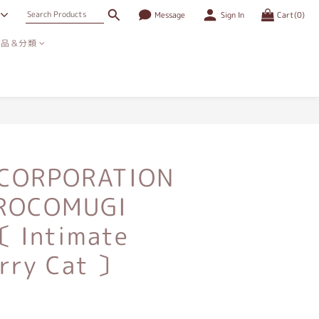
Message
Sign In
Cart(0)
商品＆分類
 CORPORATION
ROCOMUGI
〔 Intimate
rry Cat 〕