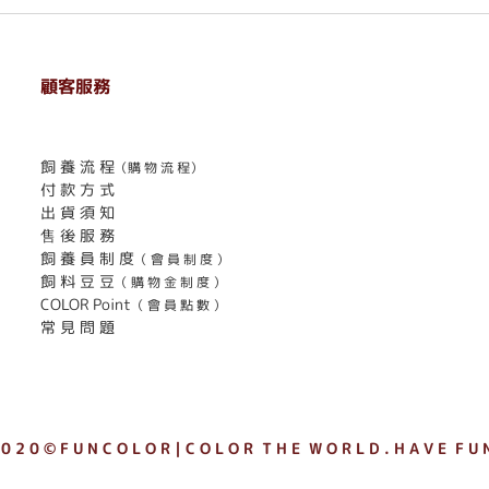
顧客服務
. . . . . . . . . . . . . . . . . . . . . . . .
飼 養 流 程
（購 物 流 程）
付 款 方 式
出 貨 須 知
售 後 服 務
飼 養 員 制 度
（ 會 員 制 度 ）
飼 料 豆 豆
（ 購 物 金 制 度 ）
COLOR Point
（ 會 員 點 數 ）
常 見 問 題
 0 2 0 © F U N C O L O R｜C O L O R T H E W O R L D . H A V E F U N