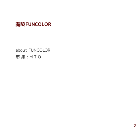
關於FUNCOLOR
. . . . . . . . . . . . . . . . . .
. . . . . .
about FUNCOLOR
市 集 : M T O
2