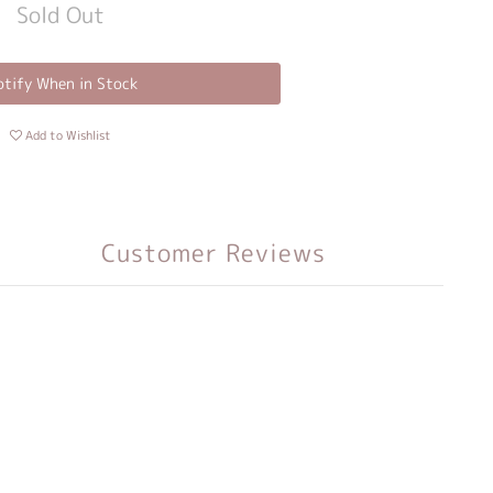
Sold Out
tify When in Stock
Add to Wishlist
Customer Reviews