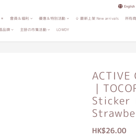
English
誌＊
會員＆福利
優惠＆特別活動
⇪ 最新上架 New arrivals
所有
區品牌
主辦の市集活動
LOWDY
ACTIVE
｜TOCO
Sticker
Strawbe
HK$26.00