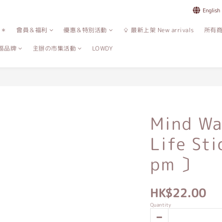
English
誌＊
會員＆福利
優惠＆特別活動
⇪ 最新上架 New arrivals
所有
區品牌
主辦の市集活動
LOWDY
Mind W
Life Sti
pm 〕
HK$22.00
Quantity