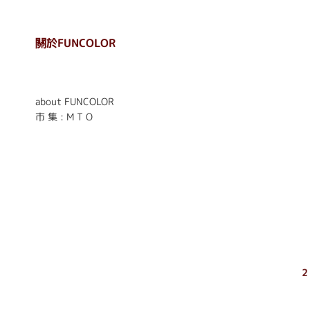
關於FUNCOLOR
. . . . . . . . . . . . . . . . . .
. . . . . .
about FUNCOLOR
市 集 : M T O
2