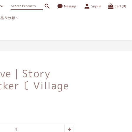
Message
Sign In
Cart(0)
商品＆分類
BUY NOW
ave｜Story
cker〔 Village