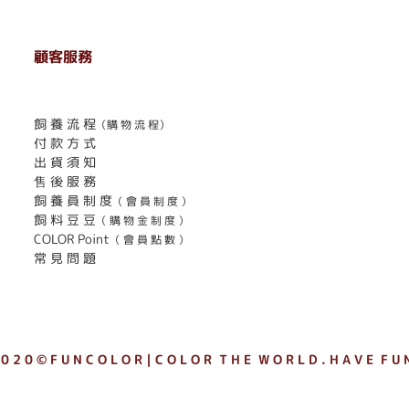
顧客服務
. . . . . . . . . . . . . . . . . . . . . . . .
飼 養 流 程
（購 物 流 程）
付 款 方 式
出 貨 須 知
售 後 服 務
飼 養 員 制 度
（ 會 員 制 度 ）
飼 料 豆 豆
（ 購 物 金 制 度 ）
COLOR Point
（ 會 員 點 數 ）
常 見 問 題
 0 2 0 © F U N C O L O R｜C O L O R T H E W O R L D . H A V E F U N