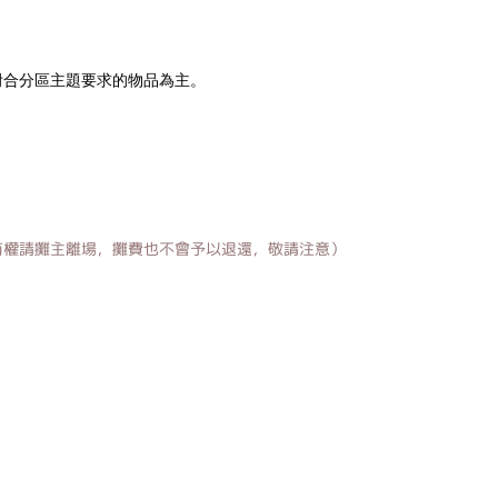
附合分區主題要求的物品為主
。
有權請攤主離場，攤費也不會予以退還，敬請注意）