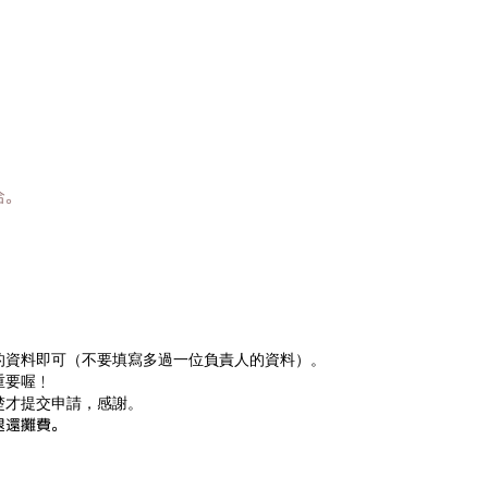
合。
的資料即可（不要填寫多過一位負責人的資料）。
重要喔﹗
楚才提交申請，感謝。
退還攤費。