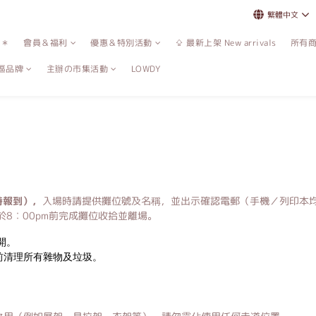
繁體中文
誌＊
會員＆福利
優惠＆特別活動
⇪ 最新上架 New arrivals
所有
區品牌
主辦の市集活動
LOWDY
時報到），
入場時請提供攤位號及名稱，並出示確認電郵（手機／列印本
於8︰00pm前完成攤位收拾並離場。
開。
前清理所有雜物及垃圾。
。