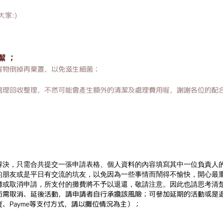
家:)
潔 ；
容物倒掉再棄置，以免滋生細菌；
處理回收整理，不然可能會產生額外的清潔及處理費用喔，謝謝各位的配
解決，只需合共提交一張申請表格、個人資料的內容填寫其中一位負責人
的朋友或是平日有交流的坑友，以免因為一些事情而鬧得不愉快，開心最
攤或取消申請，所支付的攤費將不予以退還，敬請注意。因此也請思考清
而需取消、延後活動，請申請者自行承擔該風險；可參加延期的活動或是
、Payme等支付方式，請以攤位情況為主）；