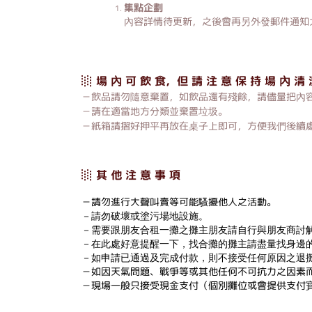
集點企劃
內容詳情待更新，之後會再另外發郵件通知大
░ 場 內 可 飲 食，但 請 注 意 保 持 場 內 清 
－飲品請勿隨意棄置，如飲品還有殘餘，請儘量把內
－請在適當地方分類並棄置垃圾。
－紙箱請摺好押平再放在桌子上即可，方便我們後續
░ 其 他 注 意 事 項
－請勿進行大聲叫賣等可能騷擾他人之活動。
－請勿破壞或塗污場地設施。
－需要跟朋友合租一攤之攤主朋友請自行與朋友商討
－在此處好意提醒一下，找合攤的攤主請盡量找身邊
－如申請已通過及完成付款，則不接受任何原因之退
－如因天氣問題、戰爭等或其他任何不可抗力之因素
－現場一般只接受現金支付（個別攤位或會提供支付寶