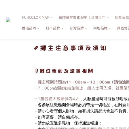
FUNCOLOR MAP
紙膠帶客製化服務｜台灣大年
店長日
香港品牌
日本品牌
台灣品牌
內地品牌
其他地
✐
攤 主 注 意 事 項 及 須 知
░ 攤 位 報 到 及 設 置 相 關
－攤主報到時間為
11︰00am -
12︰00pm
（請勿逾
－7︰00pm活動完結並禁止一般人士再入場，社團請
－1攤容納人數最多為4人
，人數超過時可能被勸喻散
－各參展組織離開會場時必須帶走一切物品，在離開
－請小心看守個人財物，如有損失請恕大會並不負責
－如有需要，請自備桌布。
－請勿放置過多雜物，保持通道暢通；