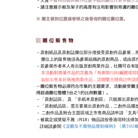
不會特別提供額外位置予個別攤位作更多展示
－大會
請注意展示板及架子的高度有沒有影響到旁邊的攤
－
※ 攤主報到位置請參照之後發佈的攤位圖位置。
░ 攤 位 販 售 物
－原創紙品及原創誌攤位部分僅接受原創作品參展，所
攤位上的販售物須為參展組織的原創商品，或由原
－若參展作者本人有出版原創商業作品，社團可在有
本活動對商業作品的定義為「有索取ISBN編號或
如欲出售多於兩種商業作品，請聯繫主辦商討申請
－攤位販售物必須符合市集的主題要求，活動接受攤
得超過攤位整體3份之1的比例數量）。
－「原創誌區」 及 「非紙本原創區」 只能展出原
－「原創紙品區」需主要展出原創作品，二創作品擺放
－ 二創作品及附合主題區域之市售商品請申請「文具
－被裁定或懷疑不雅（R18）物品請按香港現時法律
《淫褻及不雅物品管制條例》（第390
​ 詳細請參閱