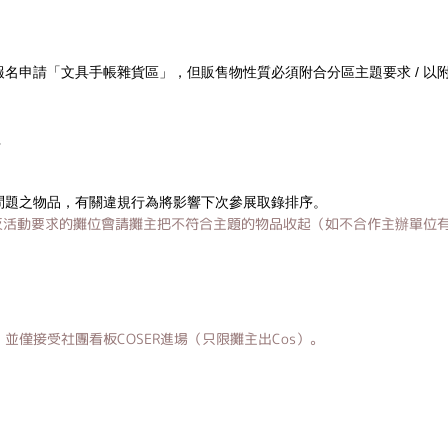
名申請「文具手帳雜貨區」，但販售物性質必須附合分區主題要求 / 以
。
問題之物品，有關違規行為將影響下次參展取錄排序。
反活動要求的攤位會請攤主把不符合主題的物品收起（如不合作主辦單位
僅接受社團看板COSER進場（只限攤主出Cos）。