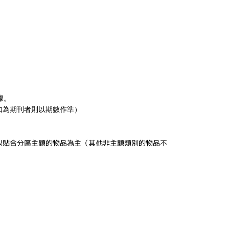
；
據。
如為期刊者則以期數作準）
以貼合分區主題的物品為主（其他非主題類別的物品不