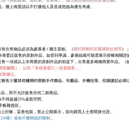
之用（例如展架、易拉架、衣架等），請勿霸佔使用任何走道位置。
位，
攤上佈置請以不打擾他人及造成危險為優先考慮。
關於原創的定義請按此參閱
有出售物品必須為參展者 / 攤主原創。（
）
作者委託販售的原創作品。
如受到爭議，參展組織可能需展示授權相關證
販售一項或以上非商業的原創作品的前提下，出售最多兩種商業作品。（
同類型編號」，以及「
有經過發行／批發銷售」。
商業攤位。
主販售少量其他種類的原創手作飾品、布藝品、手機殼等，但請謹記必須
創作品，而不允許販售任何二創商品。
不得超越25%桌面空間。
手帳雜貨區」
加上封條，妥善包裝，禁止公開展示，並向購買人士查閱身分證。
章24條）發佈不雅物品的限制
。