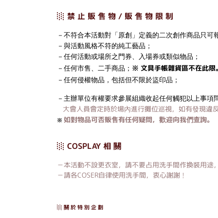
░ 禁 止 販 售 物 / 販 售 物 限 制
－不符合本活動對「原創」定義的二次創作商品只可報
－與活動風格不符的純工藝品；
－任何活動或場所之門券、入場券或類似物品；
※
文具手帳雜貨區不在此限
－任何市售、二手商品；
－任何侵權物品，包括但不限於盜印品；
－主辦單位有權要求參展組織收起任何觸犯以上事項
大會人員會定時於場內進行攤位巡視，如有發現違
如對物品可否販售有任何疑問，歡迎向我們查詢。
※
░ COSPLAY 相 關
－本活動不設更衣室，請不要占用洗手間作換裝用途，並
－請各COSER自律使用洗手間，衷心謝謝﹗
░ 關 於 特 別 企 劃