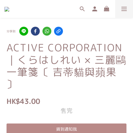
分享到
ACTIVE CORPORATION
｜くらはしれい × 三麗鷗
一筆箋〔 吉蒂貓與蘋果
〕
HK$43.00
售完
貨到通知我