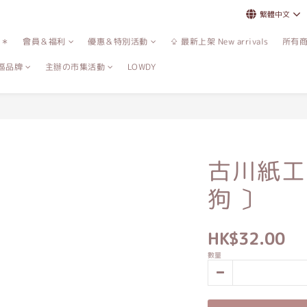
繁體中文
誌＊
會員＆福利
優惠＆特別活動
⇪ 最新上架 New arrivals
所有
區品牌
主辦の市集活動
LOWDY
古川紙工
狗 〕
HK$32.00
數量