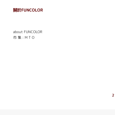
關於FUNCOLOR
. . . . . . . . . . . . . . . . . .
. . . . . .
about FUNCOLOR
市 集 : M T O
2