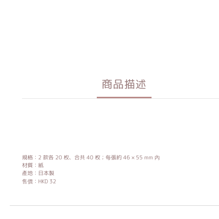
商品描述
規格：2 款各 20 枚、合共 40 枚；每張約 46 × 55 mm 內
材質：紙
產地：日本製
售價：HKD 32