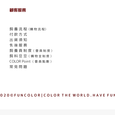
顧客服務
. . . . . . . . . . . . . . . . . . . . . . . .
飼 養 流 程
（購 物 流 程）
付 款 方 式
出 貨 須 知
售 後 服 務
飼 養 員 制 度
（ 會 員 制 度 ）
飼 料 豆 豆
（ 購 物 金 制 度 ）
COLOR Point
（ 會 員 點 數 ）
常 見 問 題
 0 2 0 © F U N C O L O R｜C O L O R T H E W O R L D . H A V E F U N