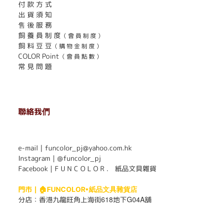
付 款 方 式
出 貨 須 知
售 後 服 務
飼 養 員 制 度
（ 會 員 制 度 ）
飼 料 豆 豆
（ 購 物 金 制 度 ）
COLOR Point
（ 會 員 點 數 ）
常 見 問 題
聯絡我們
. . . . . . . . . . . . . . . . . . . . . . . .
e-mail｜funcolor_pj@yahoo.com.hk
Instagram｜
@funcolor_pj
Facebook｜
F U N C O L O R ． 紙品文具雜貨
門市｜
🏠FUNCOLOR•紙品文具雜貨店
618
G04A
分店：
香港九龍旺角上海街
地下
舖