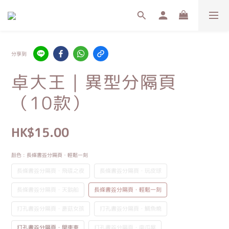
分享到
卓大王｜異型分隔頁
（10款）
HK$15.00
顏色
: 長條書簽分隔頁・輕鬆一刻
長條書簽分隔頁・飛碟之夜
長條書簽分隔頁・玩皮球
長條書簽分隔頁・天鵝船
長條書簽分隔頁・輕鬆一刻
打孔書簽分隔頁・蘑菇女孩
打孔書簽分隔頁・鯛魚燒
打孔書簽分隔頁・開車車
打孔書簽分隔頁・南瓜屋