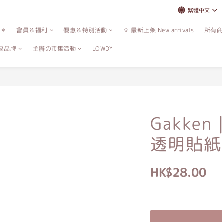
繁體中文
誌＊
會員＆福利
優惠＆特別活動
⇪ 最新上架 New arrivals
所有
區品牌
主辦の市集活動
LOWDY
Gakke
透明貼紙
HK$28.00