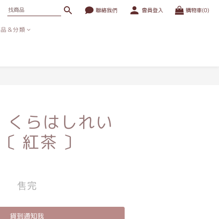
聯絡我們
會員登入
購物車(0)
商品＆分類
n｜くらはしれい
〔 紅茶 〕
售完
貨到通知我