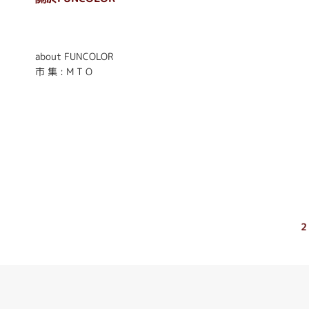
. . . . . . . . . . . . . . . . . .
. . . . . .
about FUNCOLOR
市 集 : M T O
2