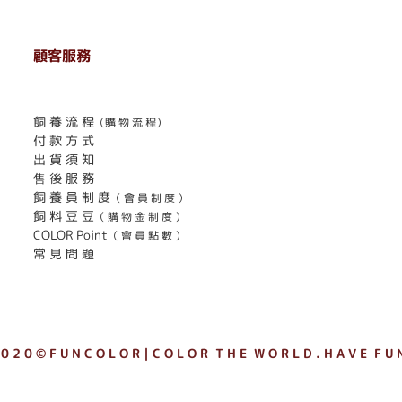
顧客服務
. . . . . . . . . . . . . . . . . . . . . . . .
飼 養 流 程
（購 物 流 程）
付 款 方 式
出 貨 須 知
售 後 服 務
飼 養 員 制 度
（ 會 員 制 度 ）
飼 料 豆 豆
（ 購 物 金 制 度 ）
COLOR Point
（ 會 員 點 數 ）
常 見 問 題
 0 2 0 © F U N C O L O R｜C O L O R T H E W O R L D . H A V E F U N