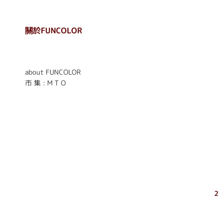
關於FUNCOLOR
. . . . . . . . . . . . . . . . . .
. . . . . .
about FUNCOLOR
市 集 : M T O
2