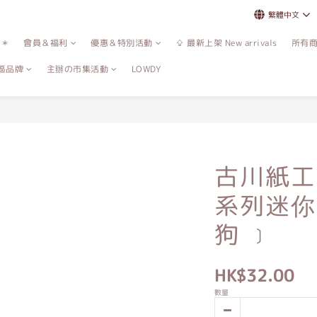
繁體中文
誌＊
會員＆福利
優惠＆特別活動
⇪ 最新上架 New arrivals
所有
區品牌
主辦の市集活動
LOWDY
古川紙工｜V
系列迷你
狗 ﹞
HK$32.00
數量