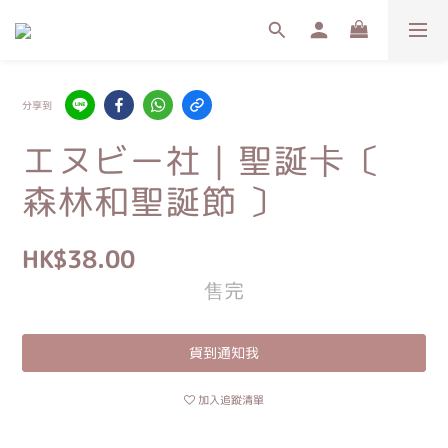
分享到
エヌビー社｜聖誕卡〔
森林和聖誕節 〕
HK$38.00
售完
貨到通知我
加入追蹤清單