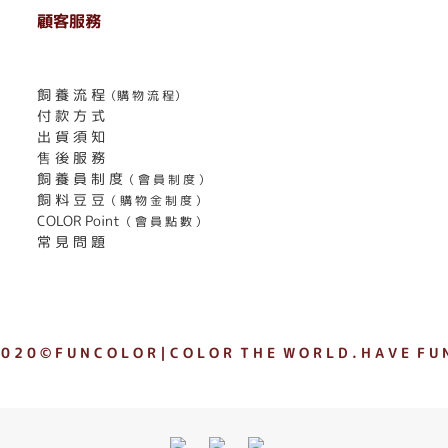
顧客服務
. . . . . . . . . . . . . . . . . . . . . . . .
飼 養 流 程
（購 物 流 程）
付 款 方 式
出 貨 須 知
售 後 服 務
飼 養 員 制 度
（ 會 員 制 度 ）
飼 料 豆 豆
（ 購 物 金 制 度 ）
COLOR Point
（ 會 員 點 數 ）
常 見 問 題
 0 2 0 © F U N C O L O R｜C O L O R T H E W O R L D . H A V E F U N