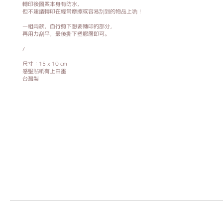
轉印後圖案本身有防水，
但不建議轉印在經常摩擦或容易刮到的物品上喲！
一組兩款，自行剪下想要轉印的部分，
再用力刮平，最後撕下塑膠層即可。
/
尺寸：15 x 10 cm
感壓貼紙有上白墨
台灣製