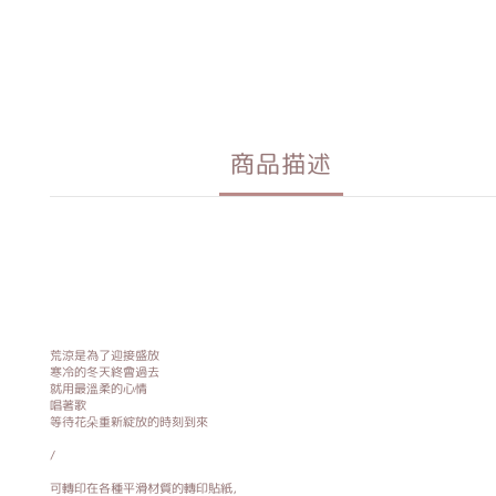
商品描述
荒涼是為了迎接盛放
寒冷的冬天終會過去
就用最溫柔的心情
唱著歌
等待花朵重新綻放的時刻到來
/
可轉印在各種平滑材質的轉印貼紙，