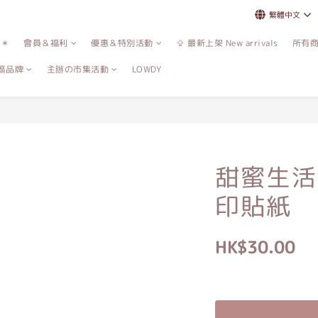
繁體中文
誌＊
會員＆福利
優惠＆特別活動
⇪ 最新上架 New arrivals
所有
區品牌
主辦の市集活動
LOWDY
甜蜜生活
印貼紙
HK$30.00