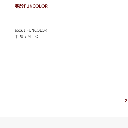
關於FUNCOLOR
. . . . . . . . . . . . . . . . . .
. . . . . .
about FUNCOLOR
市 集 : M T O
2