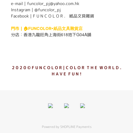
e-mail｜funcolor_pj@yahoo.com.hk
Instagram｜
@funcolor_pj
Facebook｜
F U N C O L O R ． 紙品文具雜貨
門市｜
🏠FUNCOLOR•紙品文具雜貨店
618
G04A
分店：
香港九龍旺角上海街
地下
舖
2 0 2 0 © F U N C O L O R｜C O L O R T H E W O R L D .
H A V E F U N !
Powered by
SHOPLINE Payments