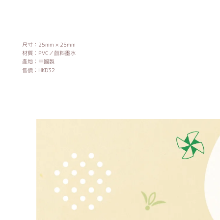
尺寸：25mm × 25mm
材質︰PVC／顏料墨水
產地︰中國製
售價︰HKD32