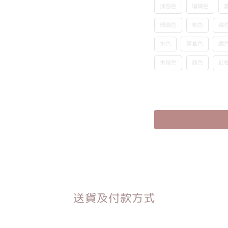
浅葱色
瑠璃色
珊瑚色
桃色
鴇
水色
露草色
縹
木賊色
茜色
紅
送貨及付款方式