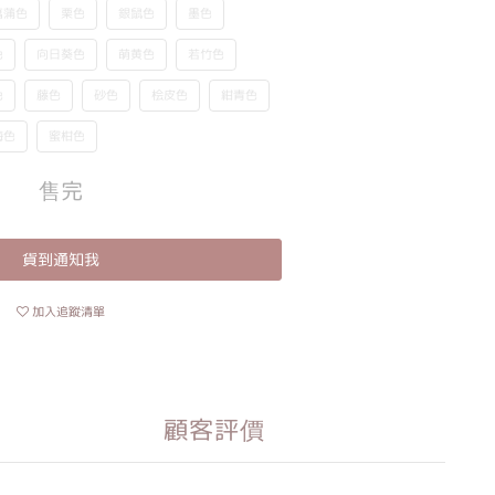
菖蒲色
栗色
銀鼠色
墨色
色
向日葵色
萌黄色
若竹色
色
藤色
砂色
桧皮色
紺青色
梅色
蜜柑色
售完
貨到通知我
加入追蹤清單
顧客評價