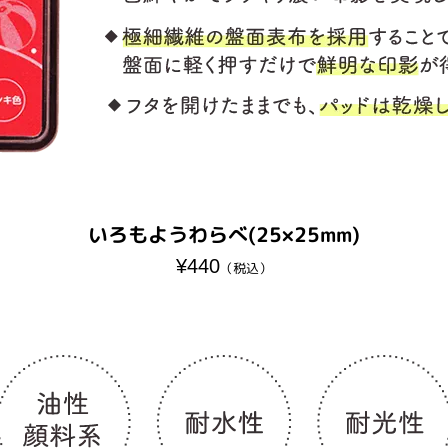
いろもようわらべ(25×25mm)
¥440
（税込）