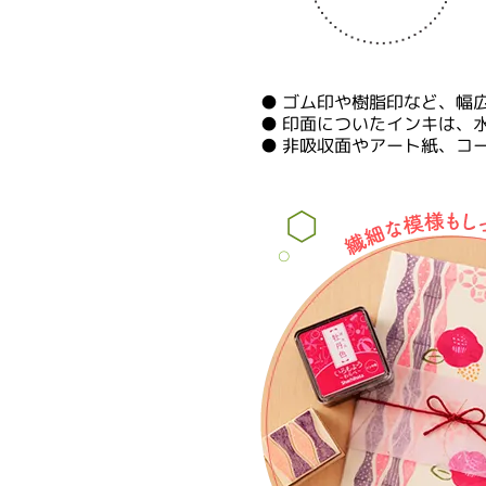
●
ゴム印や樹脂印など、幅
●
印面についたインキは、
●
非吸収面やアート紙、コ