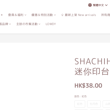
繁體中文
誌＊
會員＆福利
優惠＆特別活動
⇪ 最新上架 New arrivals
所有
區品牌
主辦の市集活動
LOWDY
SHACH
迷你印台
HK$38.00
顏色
: 紅色
紅色
牡丹色
山