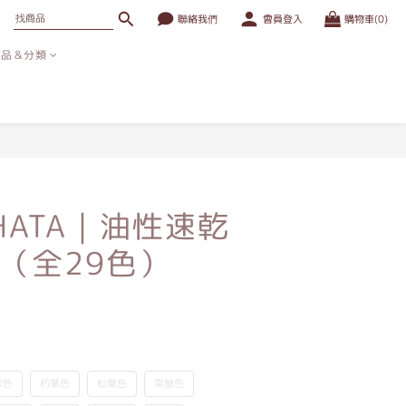
聯絡我們
會員登入
購物車(0)
商品＆分類
IHATA｜油性速乾
（全29色）
吹色
朽葉色
松葉色
常盤色