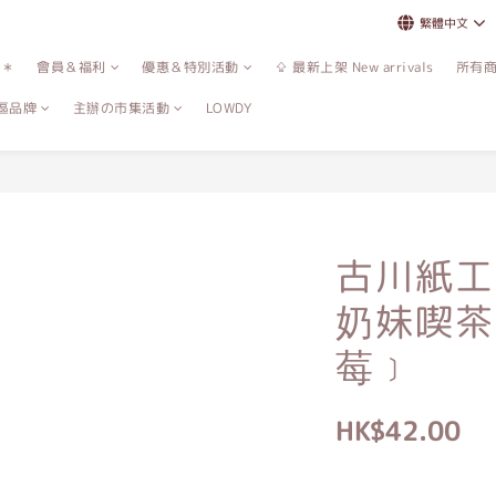
繁體中文
誌＊
會員＆福利
優惠＆特別活動
⇪ 最新上架 New arrivals
所有
區品牌
主辦の市集活動
LOWDY
古川紙工
奶妹喫茶
莓﹞
HK$42.00