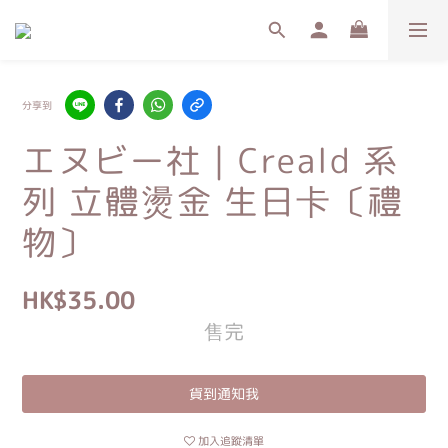
分享到
エヌビー社｜Creald 系
列 立體燙金 生日卡〔禮
物〕
HK$35.00
售完
貨到通知我
加入追蹤清單