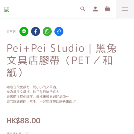
分享到
Pei+Pei Studio｜黑兔
文具店膠帶（PET／和
紙）
嚕嚕在飛兔鎮有一間小小的文具店，
身為重度文具控，除了每日接待客人，
更會前往其他國度，尋找未曾見過的品項～
這次跟店鋪的小幫手，一起整理帶回的新東西◞♡
HK$88.00
請選擇材質
: PET