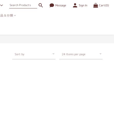
Message
Sign In
Cart(0)
商品＆分類
Sort by
24 Items per page