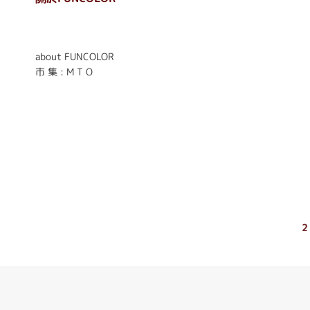
. . . . . . . . . . . . . . . . . .
. . . . . .
about FUNCOLOR
市 集 : M T O
2