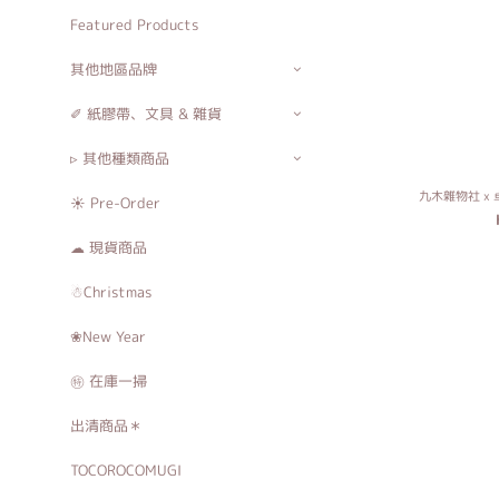
Featured Products
其他地區品牌
✐ 紙膠帶、文具 & 雜貨
▹ 其他種類商品
九木雜物社 x
☀ Pre-Order
☁ 現貨商品
☃Christmas
❀New Year
㊕ 在庫一掃
出清商品＊
TOCOROCOMUGI