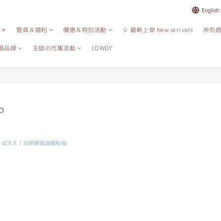
English
誌＊
會員＆福利
優惠＆特別活動
⇪ 最新上架 New arrivals
所有
區品牌
主辦の市集活動
LOWDY
P