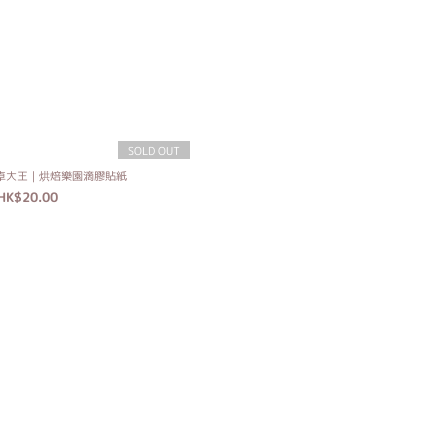
SOLD OUT
 卓大王｜烘焙樂園滴膠貼紙
HK$20.00